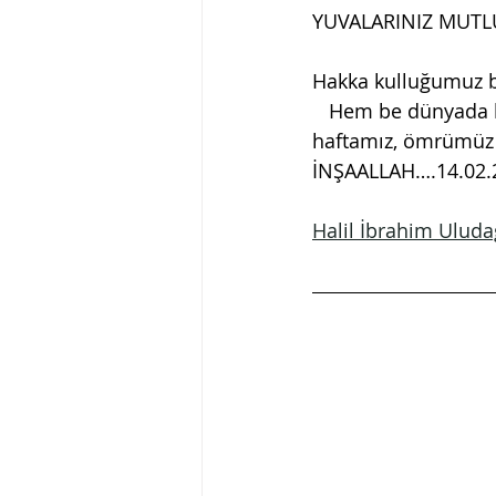
YUVALARINIZ MUTL
Hakka kulluğumuz ba
   Hem be dünyada hemde ukbada gerçek sevgiyi yakalamak muradımız olsun niyazla 
haftamız, ömrümüz v
İNŞAALLAH….14.02.
Halil İbrahim Uluda