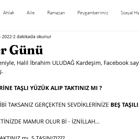
Ahlak
Aile
Ramazan
Peygamberimiz
Sosyal H
b 2022
2 dakikada okunur
mli Gün ve Haftalar
Tefsir Okumaları
Hadis Okumaları
er Günü
eniyle, Halil İbrahim ULUDAĞ Kardeşim, Facebook say
. 
RİNE TAŞLI YÜZÜK ALIP TAKTINIZ MI ?
İBİ TAKSANIZ GERÇEKTEN SEVDİKLERİNİZE 
BEŞ TAŞIL
TİNİZDE MAMUR OLUR Bİ - İZNİLLAH…
AKTINIZ mı, 5 TAŞINIZI???