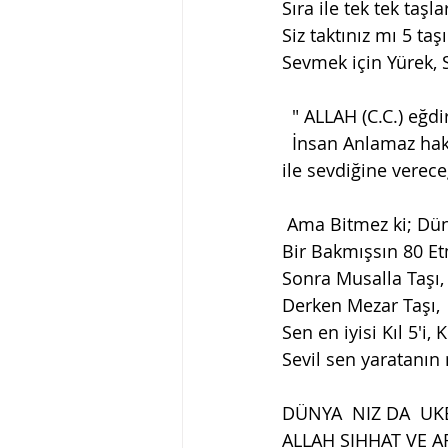
Sıra ile tek tek taşl
Siz taktınız mı 5 ta
Sevmek için Yürek, 
  " ALLAH (C.C.) e
  İnsan Anlamaz hakiki sevgiliyi Bekler Hep Tektaşı geçici sevgilerde oysa dünya sevgisi 
ile sevdiğine verece
 Ama Bitmez ki; Dün
Bir Bakmışsın 80 Etm
Sonra Musalla Taşı,
Derken Mezar Taşı,
Sen en iyisi Kıl 5'i, Ku
Sevil sen yaratanın 
DÜNYA  NIZ DA  U
ALLAH SIHHAT VE A