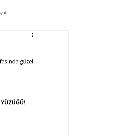
ayat
Sunum Vaazlar
Dualar
fasında güzel 
I YÜZÜĞÜ!