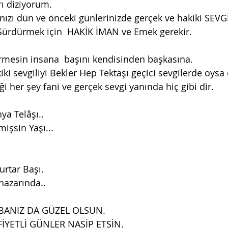
arı diziyorum.
şınızı dün ve önceki günlerinizde gerçek ve hakiki SEVG
Sürdürmek için  HAKİK İMAN ve Emek gerekir. 
ğdirmesin insana  başını kendisinden başkasına.
ği her şey fani ve gerçek sevgi yanında hiç gibi dir.
ya Telâşı..
işsin Yaşı... 
 
rtar Başı.           
nazarında..
KBANIZ DA GÜZEL OLSUN.
FİYETLİ GÜNLER NASİP ETSİN.