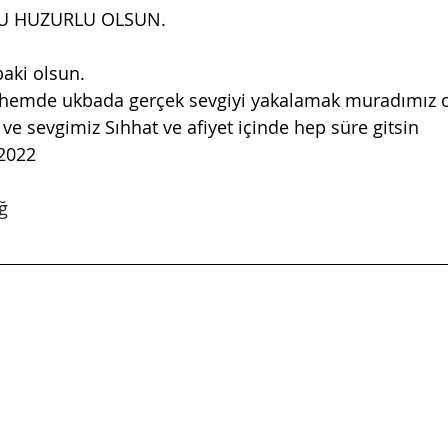
U HUZURLU OLSUN.
ki olsun.    
e sevgimiz Sıhhat ve afiyet içinde hep süre gitsin 
2022
ğ