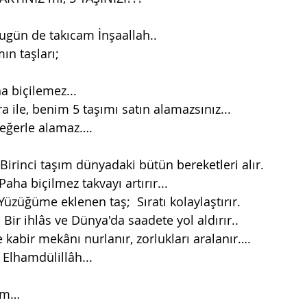
 bugün de takıcam İnşaallah..
ın taşları; 
a biçilemez... 
ra ile, benim 5 taşımı satın alamazsınız...
eğerle alamaz….
 Birinci taşım dünyadaki bütün bereketleri alır.
Paha biçilmez takvayı artırır...
Yüzüğüme eklenen taş;  Sıratı kolaylaştırır.
;
 Bir ihlâs ve Dünya'da saadete yol aldırır..
le kabir mekânı nurlanır, zorlukları aralanır….
 Elhamdülillâh...
rum…