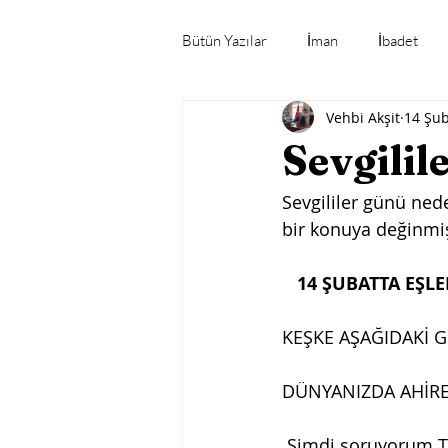
Bütün Yazılar
İman
İbadet
Vehbi Akşit
14 Şu
Mübarek Gün ve Geceler
Öne
Sevgilil
Sevgililer günü ned
Gündeme Dair
bir konuya değinmiş
14 ŞUBATTA EŞLE
KEŞKE AŞAĞIDAKİ G
DÜNYANIZDA AHİRE
 Şimdi soruyorum T