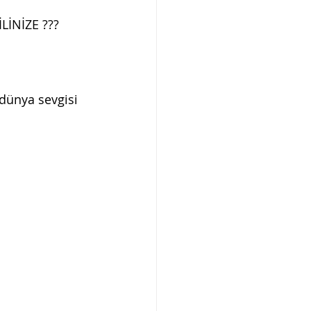
İLİNİZE ???