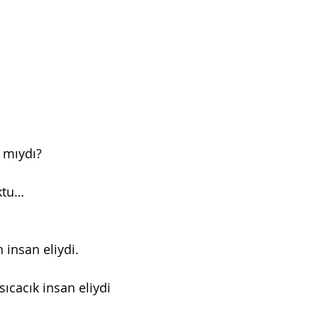
r mıydı?
uktu…
 insan eliydi.
sıcacık insan eliydi