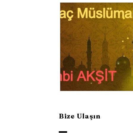
Mübarek Gün ve Geceler
Öne
Sunum Vaazlar
Dualar
G
Bize Ulaşın