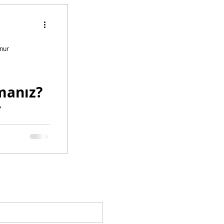
nur
manız?
T
üyor muyuz?
nliyor muyuz?
% Kaç Müslümınz?