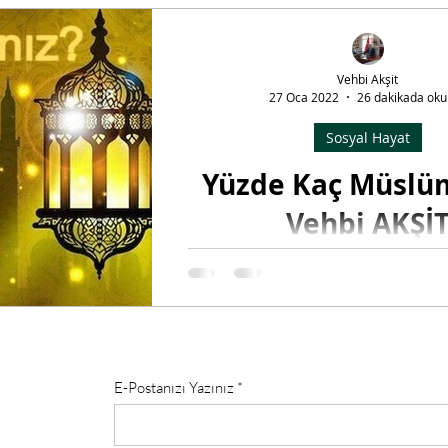
mli Gün ve Haftalar
Tefsir Okumaları
Hadis Okumaları
Vehbi Akşit
27 Oca 2022
26 dakikada oku
ündeme Dair
Sosyal Hayat
Yüzde Kaç Müslü
Vehbi AKŞİ
Konuştuğumuz zaman yalan söyl
Gıybet ediyor, yapılan gıybeti di
Lat taşıyor muyuz? 
E-Postanızı Yazınız