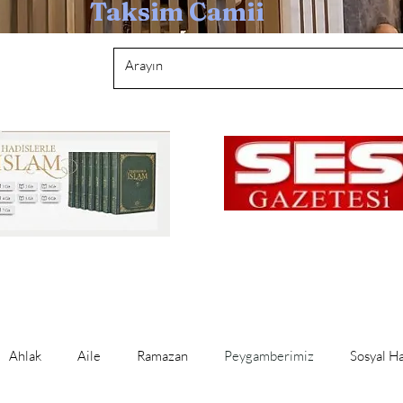
Taksim Camii
Ahlak
Aile
Ramazan
Peygamberimiz
Sosyal H