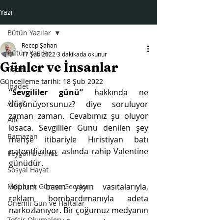
Yazı
Bütün Yazılar
Recep Şahan
Bütün Yazılar
17 Şub 2022
3 dakikada okunur
Günler ve İnsanlar
İman
Güncelleme tarihi:
18 Şub 2022
İbadet
“Sevgililer günü”
 hakkında ne 
Ahlak
düşünüyorsunuz? diye soruluyor 
zaman zaman. Cevabımız şu oluyor 
Aile
kısaca. Sevgililer Günü denilen şey 
Ramazan
menşe itibariyle Hıristiyan batı 
patentli olup  aslında rahip Valentine 
Peygamberimiz
günüdür. 
Sosyal Hayat
Toplum basın yayın vasıtalarıyla, 
Mübarek Gün ve Geceler
reklam bombardımanıyla adeta 
Önemli Gün ve Haftalar
narkozlanıyor. Bir çoğumuz medyanın 
Tefsir Okumaları