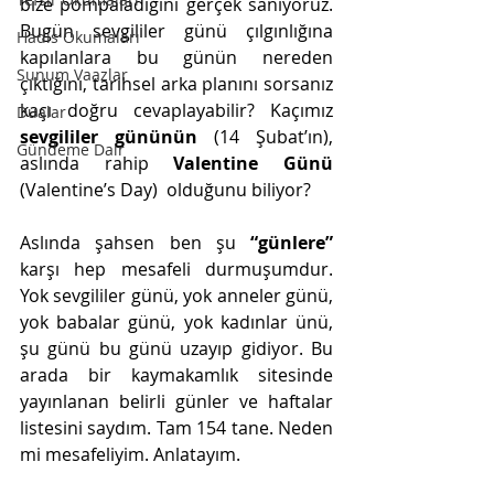
bize pompaladığını gerçek sanıyoruz. 
Bugün sevgililer günü çılgınlığına 
Hadis Okumaları
kapılanlara bu günün nereden 
Sunum Vaazlar
çıktığını, tarihsel arka planını sorsanız 
kaçı doğru cevaplayabilir? Kaçımız 
Dualar
sevgililer gününün 
(14 Şubat’ın), 
Gündeme Dair
aslında rahip 
Valentine Günü 
(Valentine’s Day)  olduğunu biliyor? 
Aslında şahsen ben şu 
“günlere”
karşı hep mesafeli durmuşumdur. 
Yok sevgililer günü, yok anneler günü, 
yok babalar günü, yok kadınlar ünü, 
şu günü bu günü uzayıp gidiyor. Bu 
arada bir kaymakamlık sitesinde 
yayınlanan belirli günler ve haftalar 
listesini saydım. Tam 154 tane. Neden 
mi mesafeliyim. Anlatayım.