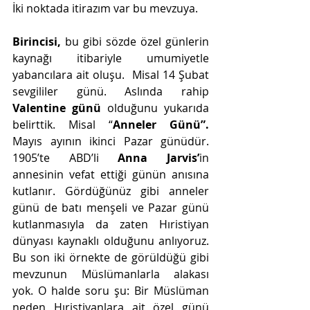
İki noktada itirazım var bu mevzuya. 
Birincisi,
 bu gibi sözde özel günlerin 
kaynağı itibariyle umumiyetle 
yabancılara ait oluşu.  Misal 14 Şubat 
sevgililer günü. Aslında rahip 
Valentine günü
 olduğunu yukarıda 
belirttik. Misal “
Anneler Günü”.
Mayıs ayının ikinci Pazar günüdür. 
1905’te ABD’li 
Anna Jarvis’
in 
annesinin vefat ettiği günün anısına 
kutlanır. Gördüğünüz gibi anneler 
günü de batı menşeli ve Pazar günü  
kutlanmasıyla da zaten Hıristiyan 
dünyası kaynaklı olduğunu anlıyoruz. 
Bu son iki örnekte de görüldüğü gibi 
mevzunun Müslümanlarla alakası 
yok. O halde soru şu: Bir Müslüman 
neden Hıristiyanlara ait özel günü 