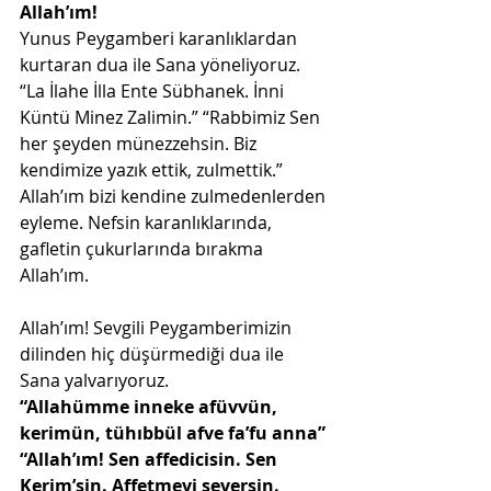
Allah’ım!
Yunus Peygamberi karanlıklardan 
kurtaran dua ile Sana yöneliyoruz. 
“La İlahe İlla Ente Sübhanek. İnni 
Küntü Minez Zalimin.” “Rabbimiz Sen 
her şeyden münezzehsin. Biz 
kendimize yazık ettik, zulmettik.” 
Allah’ım bizi kendine zulmedenlerden 
eyleme. Nefsin karanlıklarında, 
gafletin çukurlarında bırakma 
Allah’ım.
Allah’ım! Sevgili Peygamberimizin 
dilinden hiç düşürmediği dua ile 
Sana yalvarıyoruz. 
“Allahümme inneke afüvvün, 
kerimün, tühıbbül afve fa’fu anna” 
“Allah’ım! Sen affedicisin. Sen 
Kerim’sin. Affetmeyi seversin. 