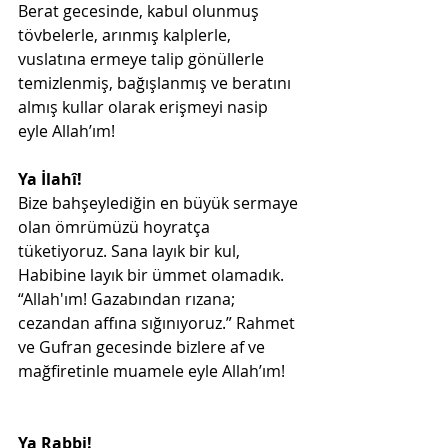
Berat gecesinde, kabul olunmuş 
tövbelerle, arınmış kalplerle, 
vuslatına ermeye talip gönüllerle 
temizlenmiş, bağışlanmış ve beratını 
almış kullar olarak erişmeyi nasip 
eyle Allah’ım!
Ya İlahî!
Bize bahşeylediğin en büyük sermaye 
olan ömrümüzü hoyratça 
tüketiyoruz. Sana layık bir kul, 
Habibine layık bir ümmet olamadık. 
“Allah'ım! Gazabından rızana; 
cezandan affına sığınıyoruz.” Rahmet 
ve Gufran gecesinde bizlere af ve 
mağfiretinle muamele eyle Allah’ım!
Ya Rabbi!