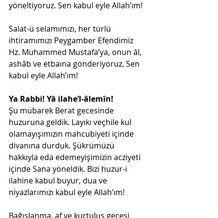
yöneltiyoruz. Sen kabul eyle Allah’ım!
Salat-ü selamımızı, her türlü 
ihtiramımızı Peygamber Efendimiz 
Hz. Muhammed Mustafa’ya, onun âl, 
ashâb ve etbaına gönderiyoruz. Sen 
kabul eyle Allah’ım!
Ya Rabbi! Yâ ilahe’l-âlemîn!
Şu mübarek Berat gecesinde 
huzuruna geldik. Layıkı veçhile kul 
olamayışımızın mahcubiyeti içinde 
divanına durduk. Şükrümüzü 
hakkıyla eda edemeyişimizin acziyeti 
içinde Sana yöneldik. Bizi huzur-i 
ilahine kabul buyur, dua ve 
niyazlarımızı kabul eyle Allah’ım!
Bağışlanma, af ve kurtuluş gecesi 