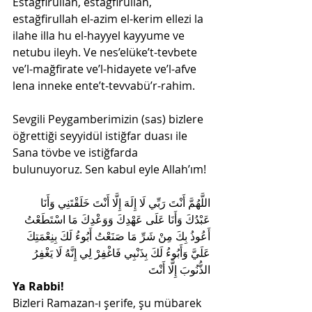
Estağfirullah, estağfirullah, 
estağfirullah el-azim el-kerim ellezi la 
ilahe illa hu el-hayyel kayyume ve 
netubu ileyh. Ve nes’elüke’t-tevbete 
ve’l-mağfirate ve’l-hidayete ve’l-afve 
lena inneke ente’t-tevvabü’r-rahim.
Sevgili Peygamberimizin (sas) bizlere 
öğrettiği seyyidül istiğfar duası ile 
Sana tövbe ve istiğfarda 
bulunuyoruz. Sen kabul eyle Allah’ım!
اللَّهُمَّ أَنْتَ رَبِّي لَا إِلَهَ إِلَّا أَنْتَ خَلَقْتَنِي وَأَنَا 
عَبْدُكَ وَأَنَا عَلَى عَهْدِكَ وَوَعْدِكَ مَا اسْتَطَعْتُ 
أَعُوذُ بِكَ مِنْ شَرِّ مَا صَنَعْتُ أَبُوءُ لَكَ بِنِعْمَتِكَ 
عَلَيَّ وَأَبُوءُ لَكَ بِذَنْبِي فَاغْفِرْ لِي إِنَّهُ لَا يَغْفِرُ 
الذُّنُوبَ إِلَّا أَنْتَ
Ya Rabbi!
Bizleri Ramazan-ı şerife, şu mübarek 