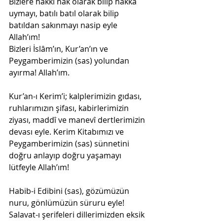
Bizlere hakkı hak olarak bilip hakka 
uymayı, batılı batıl olarak bilip 
batıldan sakınmayı nasip eyle 
Allah’ım!
Bizleri İslâm’ın, Kur’an’ın ve 
Peygamberimizin (sas) yolundan 
ayırma! Allah’ım.
Kur’an-ı Kerim’i; kalplerimizin gıdası, 
ruhlarımızın şifası, kabirlerimizin 
ziyası, maddî ve manevî dertlerimizin 
devası eyle. Kerim Kitabımızı ve 
Peygamberimizin (sas) sünnetini 
doğru anlayıp doğru yaşamayı 
lütfeyle Allah’ım!
Habib-i Edibini (sas), gözümüzün 
nuru, gönlümüzün süruru eyle! 
Salavat-ı şerifeleri dillerimizden eksik 