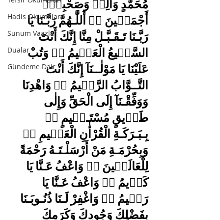
مُحَمَّدٍ وَأٰلِه۪ وَصَحْبِه۪ٓ 
Hadis Okumaları
أَجْمَع۪ينَ ﴿﴾ أَللَّٰـهُمَّ رَبَّـنَا يَا 
Sunum Vaazlar
رَبَّـنَا تَـقَـبَّـلْ مِنَّا إِنَّكَ أَنْتَ 
Dualar
السَّم۪يعُ الْعَل۪يمُ ﴿﴾ وَتُبْ 
Gündeme Dair
عَلَيْنَا يَا مَوْلٰــنَآ إِنَّكَ أَنْتَ 
التَّــوَّابُ الرَّح۪يمُ ﴿﴾ وَاهْدِنَا 
وَوَفِّقْـنَآ إِلَى الْحَقِّ وَإِلٰى 
طَر۪يقٍ مُسْتَـق۪يمٍ ﴿﴾ 
بِـبَـرَكَـةِ الْقُرْأٰنِ الْعَظ۪يمِ ﴿﴾ 
وَبِحُرْمَـةِ مَنْ أَرْسَلْـتَـهُ رَحْمَةً 
لِلْعَالَم۪ينَ ﴿﴾ وَاعْفُ عَـنَّا يَا 
كَر۪يمُ ﴿﴾ وَاعْفُ عَـنَّا يَا 
رَح۪يمُ ﴿﴾ وَاغْفِرْ لَـنَا ذُنُـوبَـنَا 
بِفَضْلِكَ وَجُودِكَ وَكَرَمِكَ 