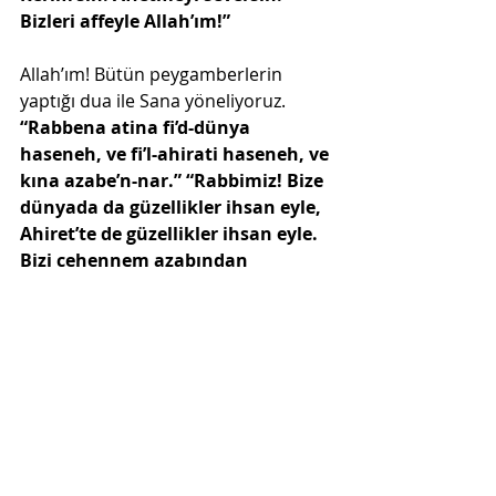
Bizleri affeyle Allah’ım!” 
Allah’ım! Bütün peygamberlerin 
yaptığı dua ile Sana yöneliyoruz. 
“Rabbena atina fi’d-dünya 
haseneh, ve fi’l-ahirati haseneh, ve 
kına azabe’n-nar.” “Rabbimiz! Bize 
dünyada da güzellikler ihsan eyle, 
Ahiret’te de güzellikler ihsan eyle. 
Bizi cehennem azabından 
muhafaza eyle.”
Allah'ım! Kalplerimizi birleştir. 
Aramızı  ıslah et. Bize kurtuluş 
yollarını göster. Bizi karanlıklardan 
aydınlığa çıkar. Bizi her türlü  
çirkinliklerin açığından ve gizlisinden 
uzaklaştır.