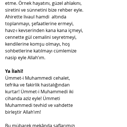
etme. Örnek hayatını, güzel ahlakını, 
siretini ve sünnetini bize rehber eyle. 
Ahirette livaul hamdi  altında 
toplanmayı, şefaatlerine ermeyi, 
havz-ı kevserinden kana kana içmeyi, 
cennette gül cemalini seyretmeyi, 
kendilerine komşu olmayı, hoş 
sohbetlerine katılmayı cümlemize 
nasip eyle Allah’ım.
Ya İlahî!
Ümmet-i Muhammedi cehalet, 
tefrika ve fakirlik hastalığından 
kurtar! Ümmet-i Muhammedi iki 
cihanda aziz eyle! Ümmeti 
Muhammedi tevhid ve vahdette 
birleştir Allah’ım!
Bu mübarek mekânda saflarımızı 