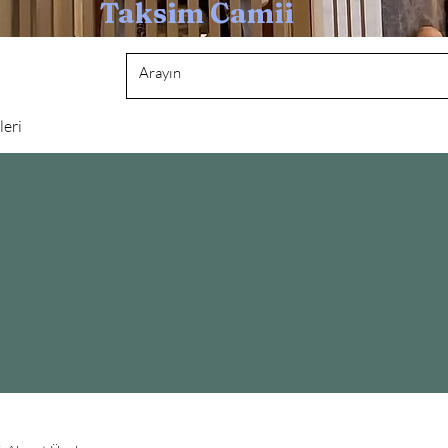
Taksim Camii
leri