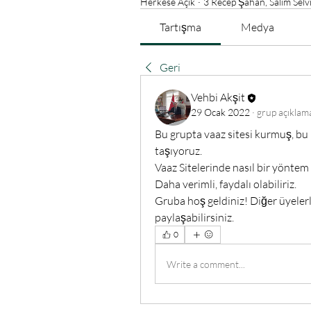
Herkese Açık
·
3 Recep Şahan, Salim Selv
Tartışma
Medya
Geri
Vehbi Akşit
29 Ocak 2022
·
grup açıklama
Bu grupta vaaz sitesi kurmuş, bu 
taşıyoruz. 
Vaaz Sitelerinde nasıl bir yöntem
Daha verimli, faydalı olabiliriz.
Gruba hoş geldiniz! Diğer üyelerle
paylaşabilirsiniz.
0
Write a comment...