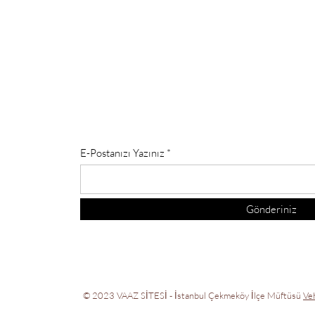
E-Postanızı Yazınız
Gönderiniz
© 2023 VAAZ SİTESİ - İstanbul Çekmeköy İlçe Müftüsü
Ve