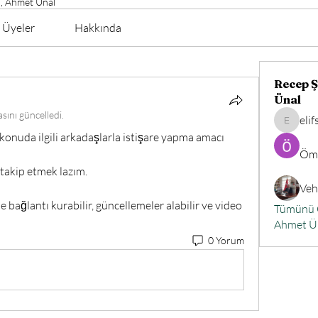
i, Ahmet Ünal
Üyeler
Hakkında
Recep Ş
Ünal
sını güncelledi.
eli
elifsaff
konuda ilgili arkadaşlarla istişare yapma amacı 
Öme
 takip etmek lazım.
Veh
 bağlantı kurabilir, güncellemeler alabilir ve video 
Tümünü G
Ahmet Ün
0 Yorum