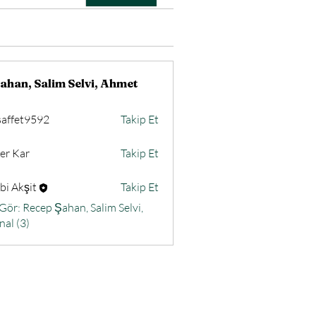
ahan, Salim Selvi, Ahmet
fsaffet9592
Takip Et
et9592
r Kar
Takip Et
bi Akşit
Takip Et
ör: Recep Şahan, Salim Selvi,
al (3)