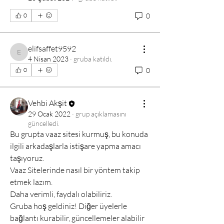
0
0
elifsaffet9592
elifsaffet9592
4 Nisan 2023
·
gruba katıldı.
0
0
Vehbi Akşit
29 Ocak 2022
·
grup açıklamasını
güncelledi.
Bu grupta vaaz sitesi kurmuş, bu konuda 
ilgili arkadaşlarla istişare yapma amacı 
taşıyoruz. 
Vaaz Sitelerinde nasıl bir yöntem takip 
etmek lazım.
Daha verimli, faydalı olabiliriz.
Gruba hoş geldiniz! Diğer üyelerle 
bağlantı kurabilir, güncellemeler alabilir 