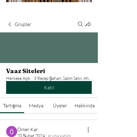
Gruplar
Vaaz Siteleri
Herkese Açık
·
3 Recep Şahan, Salim Selvi, Ahmet Ünal
Katıl
Tartışma
Medya
Üyeler
Hakkında
Ömer Kar
20 Şubat 2024
·
gruba katıldı.