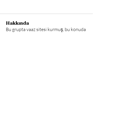
Hakkında
Bu grupta vaaz sitesi kurmuş, bu konuda
ilgili arkadaşlarla
...
Devamını oku
Recep Şahan, Salim Selvi, Ahmet
Ünal
elifsaffet9592
Takip Et
elifsaffet9592
Ömer Kar
Takip Et
Vehbi Akşit
Takip Et
Tümünü Gör: Recep Şahan, Salim Selvi,
Ahmet Ünal (3)