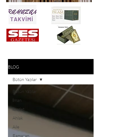
BLOG
Bütün Yazılar
Bütün Yazılar
İman
İbadet
Ahlak
Aile
Ramazan