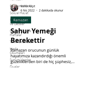
Peygamberimiz
Vehbi Akşit
6 Nis 2022
2 dakikada okunur
Sosyal Hayat
Ramazan
Mübarek Gün
ve Geceler
Sahur Yemeği
Önemli Gün ve
Haftalar
Berekettir
Tefsir Okumaları
Hadis
Ramazan orucunun günlük
Okumaları
hayatımıza kazandırdığı önemli
Sunum Vaazlar
güzelliklerden biri de hiç şüphesiz,
Dualar
halkımızın ifadesiyle söylersek,
sahura kalkmak
Gündeme Dair
Bize Ulaşın