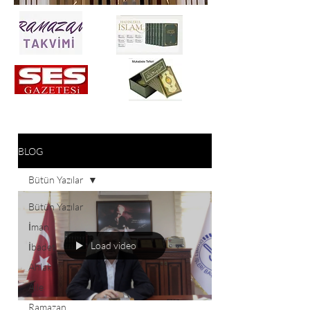
BLOG
Bütün Yazılar
Bütün Yazılar
İman
Load video
İbadet
Ahlak
Aile
Ramazan