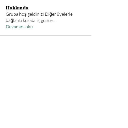
Hakkında
Gruba hoş geldiniz! Diğer üyelerle
bağlantı kurabilir, günce
...
Devamını oku
Üye
elifsaffet9592
Takip Et
elifsaffet9592
Vehbi Akşit
Takip Et
Tüm Üyeleri Gör (2)
Bize Ulaşın
E-Postanızı Yazınız