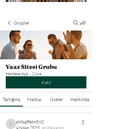
Gruplar
Vaaz Sitesi Grubu
Herkese Açık
·
2 üye
Katıl
Tartışma
Medya
Üyeler
Hakkında
elifsaffet9592
elifsaffet9592
4 Nisan 2023
·
gruba katıldı.