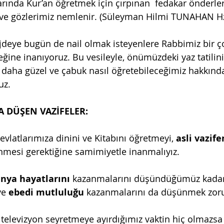
larında Kur’an öğretmek için çırpınan  fedakar önderl
 ve gözlerimiz nemlenir. (Süleyman Hilmi TUNAHAN Hz
üjdeye bugün de nail olmak isteyenlere Rabbimiz bir ço
eğine inanıyoruz. Bu vesileyle, önümüzdeki yaz tatilin
ı daha güzel ve çabuk nasıl öğretebileceğimiz hakkında 
uz.
 DÜŞEN VAZİFELER:
vlatlarımıza dinini ve Kitabını öğretmeyi, 
asli vazif
nmesi gerektiğine samimiyetle inanmalıyız.
nya hayatlarını
 kazanmalarını düşündüğümüz kadar,
e 
ebedi mutluluğu
 kazanmalarını da düşünmek zor
televizyon seyretmeye ayırdığımız vaktin hiç olmazsa 