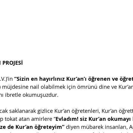
 PROJESİ
V.)’in
 “Sizin en hayırlınız Kur’an’ı öğrenen ve öğre
 
müjdesine nail olabilmek için ömrünü dine ve Kur’a
ını ibretle okumuşuzdur. 
k saklanarak gizlice Kur’an öğretenleri, Kur’an öğretti
ıp tokat atan amirlere “
Evladım! siz Kur’an okumayı b
ze de Kur’an öğreteyim” 
diyen mübarek insanları, A