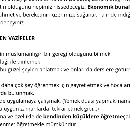
tin olduğunu hepimiz hissedeceğiz. 
Ekonomik bunalı
 rahmet ve bereketinin üzerimize sağanak halinde indiğ
 deneyiniz…
EN VAZİFELER
in müslümanlığın bir gereği olduğunu bilmek
lağı ile dinlemek
 bu güzel şeyleri anlatmak ve onları da derslere götür
 daha çok şey öğrenmek için gayret etmek ve hocaları
erde bulunmak.
evde uygulamaya çalışmak. (Yemek duası yapmak, nama
a uygun zamanlarda  tekrar etmek gibi…)
na ve özellikle de 
kendinden küçüklere öğretme
ça
ğrenme; öğretmekle mümkündür.