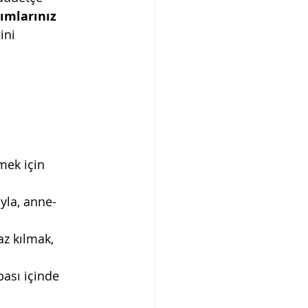
mlarınız 
ini 
mek için 
yla, anne-
z kılmak, 
bası içinde 