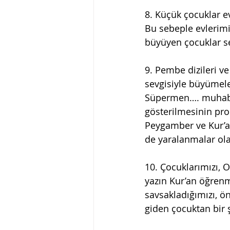
8. Küçük çocuklar e
Bu sebeple evlerim
büyüyen çocuklar se
9. Pembe dizileri v
sevgisiyle büyümel
Süpermen…. muhabbet
gösterilmesinin pro
Peygamber ve Kur’a
de yaralanmalar ola
10. Çocuklarımızı, O
yazın Kur’an öğrenm
savsakladığımızı, ö
giden çocuktan bir 