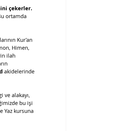
ini çekerler.
Bu ortamda 
arının Kur’an 
mon, Himen, 
n ilah 
rın 
d
 akidelerinde 
i ve alakayı, 
imizde bu işi 
de Yaz kursuna 