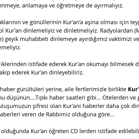
renmeye, anlamaya ve öğretmeye de ayırmalıyız.
aklarının ve gönüllerinin Kur’an’a aşina olması için tey
ol Kur’an dinlemeliyiz ve dinletmeliyiz. Radyolardan (
e) geyik muhabbeti dinlemeye ayırdığımız vaktimizi ve 
meliyiz.
liklerinden istifade ederek Kur’an okumayı bilmesek da
kip ederek Kur’an dinleyebiliriz.
aber gürültüleri yerine, aile fertlerimizle birlikte 
Kur
u düşünün….Tıpkı haber saatleri gibi… Ötelerden ve 
uluşumuzun şifresi olan Kur’ani haberler daha çok d
u haberleri veren de Rabbimiz olduğuna göre…
 olduğunda Kur’an öğreten CD lerden istifade edilebili