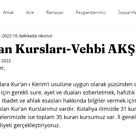
Ahlak
Aile
Ramazan
Peygamberimiz
Sosyal H
a 2022
16 dakikada okunur
mli Gün ve Haftalar
Tefsir Okumaları
Hadis Okumaları
an Kursları-Vehbi AK
 2022
r, 
lara Kur’an-ı Kerim’i usulüne uygun olarak yüzünden
için gerekli sure, ayet ve duaları ezberletmek, hafızlı
 ibadet ve ahlak esasları hakkında bilgiler vermek için
an Kur’an Kurslarımız vardır. Kütahya ilimizde 31 ku
lçelerimizde ise toplam 35 kuran kursumuz var. İl gene
iyeti gerçekleştiriyoruz.