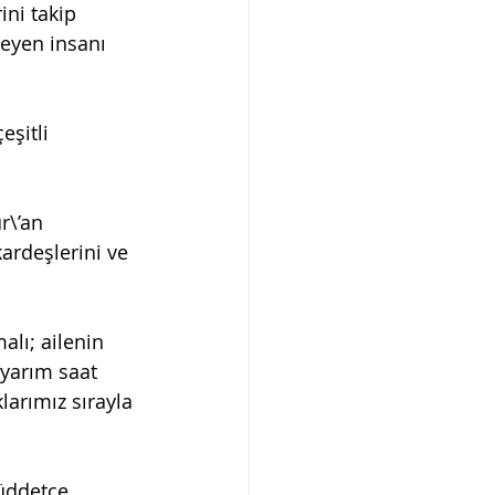
ini takip 
eyen insanı 
eşitli 
\’an 
ardeşlerini ve 
alı; ailenin 
 yarım saat 
arımız sırayla 
üddetçe 