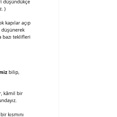
eri düşündükçe 
. )
k kapılar açıp 
i düşünerek 
bazı teklifleri 
emiz
 bilip, 
 kâmil bir 
undayız.
bir kısmını 