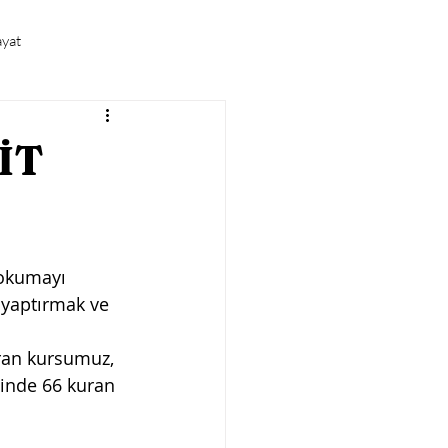
ayat
Sunum Vaazlar
Dualar
ŞİT
 okumayı 
k yaptırmak ve 
 
ran kursumuz, 
linde 66 kuran 