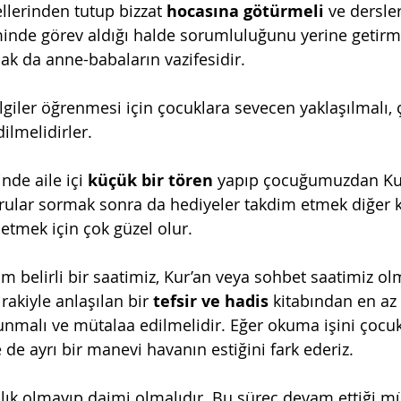
llerinden tutup bizzat 
hocasına götürmeli
 ve dersler
iminde görev aldığı halde sorumluluğunu yerine getirm
mak da anne-babaların vazifesidir.
ilgiler öğrenmesi için çocuklara sevecen yaklaşılmalı, ç
dilmelidirler.
nde aile içi 
küçük bir tören
 yapıp çocuğumuzdan Kur
rular sormak sonra da hediyeler takdim etmek diğer k
 etmek için çok güzel olur.
m belirli bir saatimiz, Kur’an veya sohbet saatimiz olm
irakiyle anlaşılan bir 
tefsir ve hadis 
kitabından en az
nmalı ve mütalaa edilmelidir. Eğer okuma işini çocukl
de ayrı bir manevi havanın estiğini fark ederiz.
lık olmayıp daimi olmalıdır. Bu süreç devam ettiği m