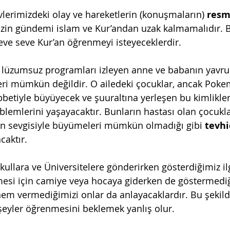
vlerimizdeki olay ve hareketlerin (konuşmaların) 
resm
izin gündemi islam ve Kur’andan uzak kalmamalıdır. 
ve seve Kur’an öğrenmeyi isteyeceklerdir.
e lüzumsuz programları izleyen anne ve babanın yavrul
eri mümkün değildir. O ailedeki çocuklar, ancak Poke
iyle büyüyecek ve şuuraltına yerleşen bu kimlikleri
blemlerini yaşayacaktır. Bunların hastası olan çocukla
n sevgisiyle büyümeleri mümkün olmadığı gibi 
tevhi
caktır.
kullara ve Üniversitelere gönderirken gösterdiğimiz ilg
esi için camiye veya hocaya giderken de göstermediğ
nem vermediğimizi onlar da anlayacaklardır. Bu şekil
şeyler öğrenmesini beklemek yanlış olur.