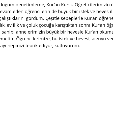
lduğum denetimlerde, Kur’an Kursu Öğreticilerimizin 
devam eden öğrencilerin de büyük bir istek ve heves il
alıştıklarını gördüm. Çeşitle sebeplerle Kur’an öğre
lık, evlilik ve çoluk çocuğa karıştıktan sonra Kur’an ö
n sahibi annelerimizin büyük bir hevesle Kur’an okuma
zmettir. Öğrencilerimize, bu istek ve hevesi, arzuyu v
ayı hepinizi tebrik ediyor, kutluyorum.