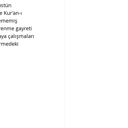
üstün 
e Kur’an-ı 
nememiş 
ğrenme gayreti 
ya çalışmaları 
ermedeki 