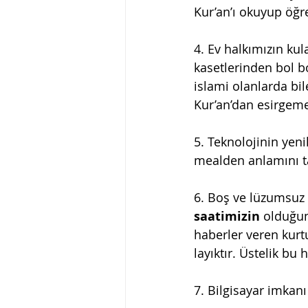
Kur’an’ı okuyup öğ
4. Ev halkımızın kul
kasetlerinden bol b
islami olanlarda bil
Kur’an’dan esirgeme
5. Teknolojinin yeni
mealden anlamını ta
6. Boş ve lüzumsuz h
saatimizin
 olduğun
haberler veren kurt
layıktır. Üstelik b
7. Bilgisayar imkanı