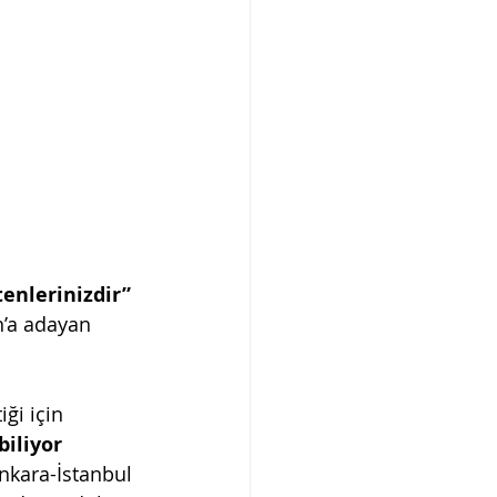
tenlerinizdir” 
n’a adayan 
ği için 
iliyor 
nkara-İstanbul 