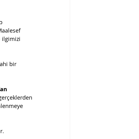
p 
Maalesef 
ilgimizi 
hi bir 
’an 
gerçeklerden 
inlenmeye 
r.