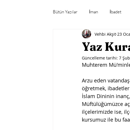
Bütün Yazılar
İman
İbadet
Vehbi Akşit
23 Oc
Mübarek Gün ve Geceler
Öne
Yaz Kur
Güncelleme tarihi:
7 Şub
Gündeme Dair
Muhterem Mü'minle
Arzu eden vatandaş
öğretmek, ibadetler 
İslam Dininin inanç,
Müftülüğümüzce açıl
ilçelerimizde ise, i
kursumuz ile bu faal