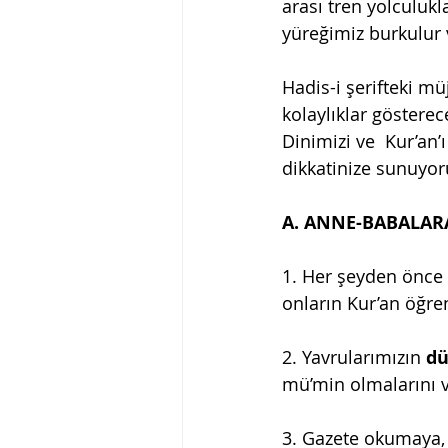
arası tren yolculuk
yüreğimiz burkulur
Hadis-i şerifteki m
kolaylıklar gösterec
Dinimizi ve  Kur’an’
dikkatinize sunuyor
A. ANNE-BABALARA
1. Her şeyden önce e
onların Kur’an öğre
2. Yavrularımızın 
dü
mü’min olmalarını v
3. Gazete okumaya, 