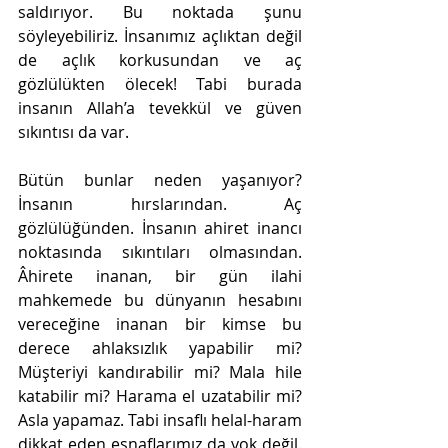
saldırıyor. Bu noktada şunu 
söyleyebiliriz. İnsanımız açlıktan değil 
de açlık korkusundan ve aç 
gözlülükten ölecek! Tabi burada 
insanın Allah’a tevekkül ve güven 
sıkıntısı da var.
Bütün bunlar neden yaşanıyor? 
İnsanın hırslarından. Aç 
gözlülüğünden. İnsanın ahiret inancı 
noktasında sıkıntıları olmasından. 
Âhirete inanan, bir gün ilahi 
mahkemede bu dünyanın hesabını 
vereceğine inanan bir kimse bu 
derece ahlaksızlık yapabilir mi? 
Müşteriyi kandırabilir mi? Mala hile 
katabilir mi? Harama el uzatabilir mi? 
Asla yapamaz. Tabi insaflı helal-haram 
dikkat eden esnaflarımız da yok değil. 