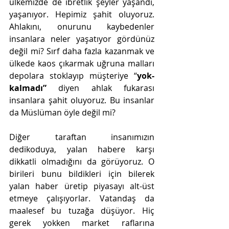
ülkemizde de ibretlik şeyler yaşandı, 
yaşanıyor. Hepimiz şahit oluyoruz. 
Ahlakını, onurunu kaybedenler 
insanlara neler yaşatıyor gördünüz 
değil mi? Sırf daha fazla kazanmak ve 
ülkede kaos çıkarmak uğruna malları 
depolara stoklayıp müşteriye “
yok- 
kalmadı”
 diyen ahlak fukarası 
insanlara şahit oluyoruz. Bu insanlar 
da Müslüman öyle değil mi?
Diğer taraftan insanımızın 
dedikoduya, yalan habere karşı 
dikkatli olmadığını da görüyoruz. O 
birileri bunu bildikleri için bilerek 
yalan haber üretip piyasayı alt-üst 
etmeye çalışıyorlar. Vatandaş da 
maalesef bu tuzağa düşüyor. Hiç 
gerek yokken market raflarına 