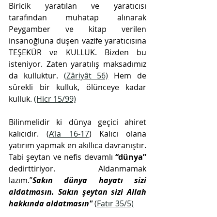
Biricik yaratılan ve yaratıcısı 
tarafından muhatap alınarak 
Peygamber ve kitap verilen 
insanoğluna düşen vazife yaratıcısına 
TEŞEKÜR ve KULLUK. Bizden bu 
isteniyor. Zaten yaratılış maksadımız 
da kulluktur. 
(Zâriyât 56)
 Hem de 
sürekli bir kulluk, ölünceye kadar 
kulluk. 
(Hicr 15/99)
Bilinmelidir ki dünya geçici ahiret 
kalıcıdır. (
A’la 16-17
) Kalıcı olana 
yatırım yapmak en akıllıca davranıştır. 
Tabi şeytan ve nefis devamlı 
“dünya”
dedirttiriyor. Aldanmamak 
lazım.”
Sakın dünya hayatı sizi 
aldatmasın. Sakın şeytan sizi Allah 
hakkında aldatmasın" 
(
Fatır 35/5)