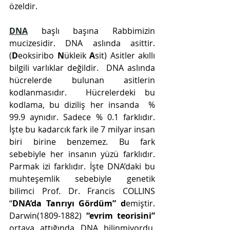
özeldir.
DNA
başlı başına Rabbimizin 
mucizesidir. DNA aslında asittir. 
(
D
eoksiribo 
N
ükleik 
A
sit) Asitler akıllı 
bilgili varlıklar değildir.  DNA aslında   
hücrelerde bulunan asitlerin 
kodlanmasıdır.  Hücrelerdeki bu 
kodlama, bu diziliş her insanda  % 
99.9 aynıdır. Sadece % 0.1 farklıdır. 
İşte bu kadarcık fark ile 7 milyar insan 
biri birine benzemez. Bu fark 
sebebiyle her insanın yüzü farklıdır. 
Parmak izi farklıdır. İşte DNA’daki bu 
muhteşemlik sebebiyle genetik 
bilimci Prof. Dr. Francis COLLINS 
“
DNA’da Tanrıyı Gördüm” d
emiştir. 
Darwin(1809-1882) 
“evrim teorisini”
ortaya attığında DNA bilinmiyordu. 