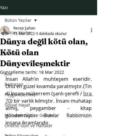
Yazı
Bütün Yazılar
Recep Şahan
Bütün Yazılar
15 Mar 2022
3 dakikada okunur
Dünya değil kötü olan,
İman
Kötü olan
İbadet
Dünyevîleşmektir
Ahlak
Güncelleme tarihi:
18 Mar 2022
Aile
İnsan Allah’ın muhteşem eseridir. 
Ramazan
Onu en güzel kıvamda yaratmıştır.(Tin 
4) İnsanı mükerrem (şanlı-şerefli / 
İsra 
Peygamberimiz
70
) bir varlık kılmıştır. İnsanı muhatap 
Sosyal Hayat
almış, peygamber - kitap 
göndermiştir. Bunlar Rabbimizin 
Mübarek Gün ve Geceler
insana ikramlarıdır.
Önemli Gün ve Haftalar
Tefsir Okumaları