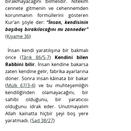
bırakmayacağını bilmelidir. Nitekim 
cennete gitmenin ve cehennemden 
korunmanın formüllerini gösteren 
Kur’an şöyle der: 
“İnsan, kendisinin 
başıboş bırakılacağını mı zanneder” 
(Kıyame 36
)
 İnsan kendi yaratılışına bir bakmalı 
önce 
(Târık 86/5-7
) 
Kendini bilen 
Rabbini bilir
. İnsan kendine bakarsa 
zaten kendine gelir, fabrika ayarlarına 
döner. Sonra insan kâinata bir bakar 
(
Mülk 67/3-4
) ve bu muhteşemliğin 
kendiliğinden olamayacağını, bir 
sahibi olduğunu, bir yaratıcısı 
olduğunu idrak eder. Unutmayalım 
Allah kainatta hiçbir şeyi boş yere 
yaratmadı. 
(Sad 38/27
)