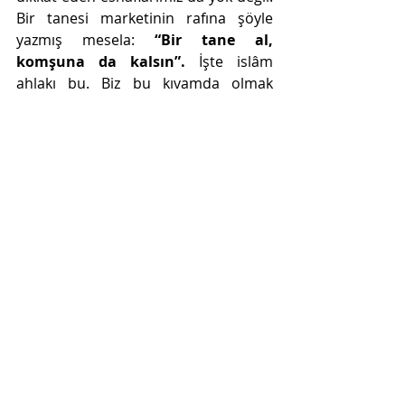
Bir tanesi marketinin rafına şöyle 
yazmış mesela: 
“Bir tane al, 
komşuna da kalsın”.
 İşte islâm 
ahlakı bu. Biz bu kıvamda olmak 
zorundayız.15.03.2022
DÜNYEVİLEŞME HASTALIĞI VE YILBAŞI
https://www.youtube.com/watch?
v=7qg9by9df9w&t=1123s