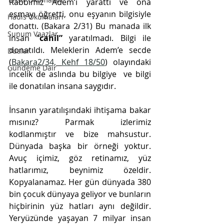
Rabbimiz Adem’i yarattı ve ona 
esmayı öğretti, onu eşyanın bilgisiyle 
Hadis Okumaları
donattı. (Bakara 2/31) Bu manada ilk 
Sunum Vaazlar
insan “
cahil”
 yaratılmadı. Bilgi ile 
donatıldı. Meleklerin Adem’e secde 
Dualar
(
Bakara2/34,
Kehf 18/50
) olayındaki 
Gündeme Dair
incelik de aslında bu bilgiye  ve bilgi 
ile donatılan insana saygıdır.
İnsanın yaratılışındaki ihtişama bakar 
mısınız? Parmak izlerimiz 
kodlanmıştır ve bize mahsustur. 
Dünyada başka bir örneği yoktur. 
Avuç içimiz, göz retinamız, yüz 
hatlarımız, beynimiz özeldir. 
Kopyalanamaz. Her gün dünyada 380 
bin çocuk dünyaya geliyor ve bunların 
hiçbirinin yüz hatları aynı değildir. 
Yeryüzünde yaşayan 7 milyar insan 