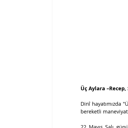
Üç Aylara –Recep,
Dinî hayatımızda "Ü
bereketli maneviyat
22 Mayıs Salı günü