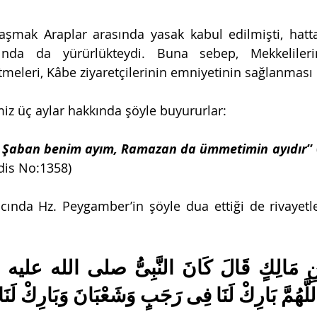
şmak Araplar arasında yasak kabul edilmişti, hatt
cında da yürürlükteydi. Buna sebep, Mekkeliler
meleri, Kâbe ziyaretçilerinin emniyetinin sağlanması 
z üç aylar hakkında şöyle buyururlar:
ı, Şaban benim ayım, Ramazan da ümmetimin ayıdır
”
adis No:1358) 
cında Hz. Peygamber’in şöyle dua ettiği de rivayetle
َّهُمَّ بَارِكْ لَنَا فِى رَجَبٍ وَشَعْبَانَ وَبَارِكْ لَ