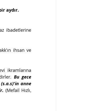
ir aydır.
z ibadetlerine 
kk’ın ihsan ve 
vi ikramlarına 
irler. 
Bu gece 
s.a.s)'in anne 
r. 
(Mefail Hızlı, 
 