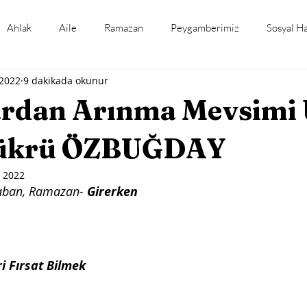
Ahlak
Aile
Ramazan
Peygamberimiz
Sosyal H
 2022
9 dakikada okunur
mli Gün ve Haftalar
Tefsir Okumaları
Hadis Okumaları
rdan Arınma Mevsimi 
Şükrü ÖZBUĞDAY
 2022
aban, Ramazan-
 Girerken
ri Fırsat Bilmek