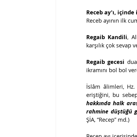
Receb ay'ı, içinde 
Receb ayının ilk cu
Regaib Kandili
, A
karşılık çok sevap v
Regaib gecesi
 dua
ikramını bol bol ver
İslâm âlimleri, Hz
eriştiğini, bu sebe
hakkında halk arası
rahmine düştüğü gec
ŞİA, “Recep” md.)
Recep ayı içerisind