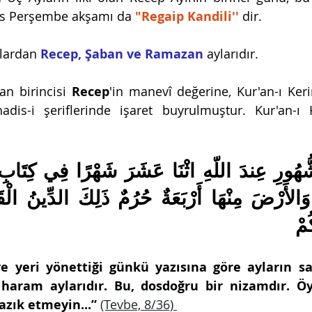
ıs Perşembe akşamı da 
"Regaip Kandili''
 dir.
lardan 
Recep, Şaban ve Ramazan
 aylarıdır. 
n birincisi 
Recep
'in manevî değerine, Kur'an-ı Keri
dis-i şeriflerinde işaret buyrulmuştur. Kur'an-ı K
ُمْ
ve yeri yönettiği günkü yazısına göre ayların sayı
aram aylarıdır. Bu, dosdoğru bir nizamdır. Öyl
azık etmeyin...”
(Tevbe, 8/36) 