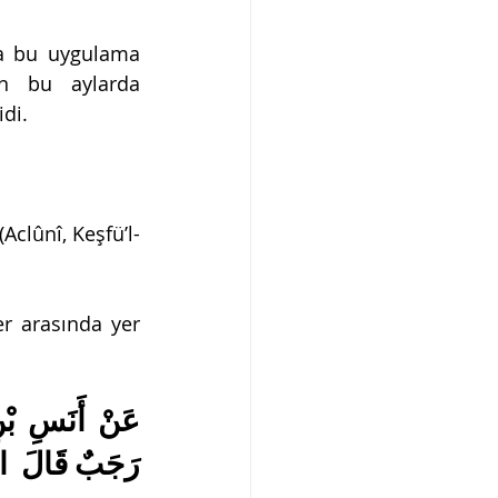
a bu uygulama 
in bu aylarda 
idi.
 (Aclûnî, Keşfü’l-
r arasında yer 
رَجَبٌ قَالَ  الل