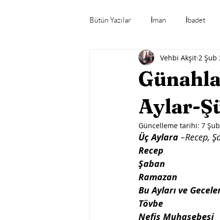
Bütün Yazılar
İman
İbadet
Vehbi Akşit
2 Şub
Mübarek Gün ve Geceler
Öne
Günahla
Gündeme Dair
Aylar-
Güncelleme tarihi:
7 Şub
Üç Aylara 
–Recep, Ş
Recep
Şaban
Ramazan
Bu Ayları ve Gecele
Tövbe
Nefis Muhasebesi