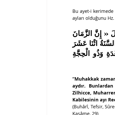
Bu ayet-i kerimede 
ayları olduğunu Hz.
عَنْ أَبِى بَكْرَةَ عَنِ النَّبِىِّ - صلى الله عليه وسلم - قَالَ « إِنَّ الزَّمَانَ 
قَدِ اسْتَدَارَ كَهَيْئَتِهِ يَوْمَ خَلَقَ اللَّهُ السَّمَوَاتِ وَالأَرْضَ ، السَّنَةُ اثْنَا عَشَرَ 
شَهْرًا مِنْهَا ، أَرْبَعَةٌ حُرُمٌ ، ثَلاَثٌ مُتَوَالِيَاتٌ ، ذُو الْقَعْدَةِ وَذُو الْحِجَّةِ 
“Muhakkak zaman A
aydır. Bunlardan
Zilhicce, Muharre
Kabilesinin ayı Re
(Buhârî, Tefsir, Sûre
Kasâme, 29)