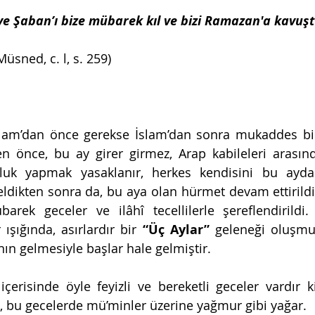
ve Şaban’ı bize mübarek kıl ve bizi Ramazan'a kavuşt
üsned, c. l, s. 259)
slam’dan önce gerekse İslam’dan sonra mukaddes bili
n önce, bu ay girer girmez, Arap kabileleri arasın
luk yapmak yasaklanır, herkes kendisini bu ayda
eldikten sonra da, bu aya olan hürmet devam ettirildi
arek geceler ve ilâhî tecellilerle şereflendirildi
ışığında, asırlardır bir 
“Üç Aylar”
 geleneği oluşmu
ın gelmesiyle başlar hale gelmiştir. 
erisinde öyle feyizli ve bereketli geceler vardır ki,
, bu gecelerde mü’minler üzerine yağmur gibi yağar.