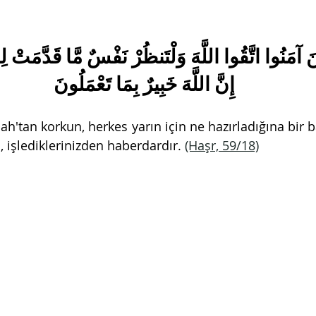
ذِينَ آمَنُوا اتَّقُوا اللَّهَ وَلْتَنظُرْ نَفْسٌ مَّا قَدَّمَتْ لِ
إِنَّ اللَّهَ خَبِيرٌ بِمَا تَعْمَلُونَ
ah'tan korkun, herkes yarın için ne hazırladığına bir ba
, işlediklerinizden haberdardır. 
(Haşr, 59/18)