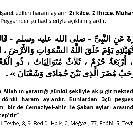
işaret edilen haram ayların 
 Peygamber şu hadisleriyle açıklamışlardır:
مُ وَرَجَبُ مُضَرَ الَّذِى بَيْنَ جُمَادَى وَشَعْبَانَ
llah'ın yarattığı günkü şekliyle akıp gitmektedir
 dördü haram aylardır. Bunlardan üçü peşpeşed
m, bir de Cemaziyel-ahir ile Şaban ayları arasın
cep'tir”
-i Tevbe, 8, 9, Bed'ûl-Halk, 2, Meğazi, 77, Edâhî, 5, Tev