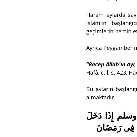
Haram aylarda sava
İslâm'ın başlangı
geçimlerini temin et
Ayrıca Peygamberimi
“Recep Allah'ın ay
Hafâ, c. l, s. 423, H
Bu ayların başlangı
almaktadır.
عَنْ أَنَسِ بْنِ مَالِكٍ قَالَ كَانَ النَّبِىُّ صلى الله عليه وسلم إِذَا دَخَلَ 
نَا فِى رَمَضَانَ