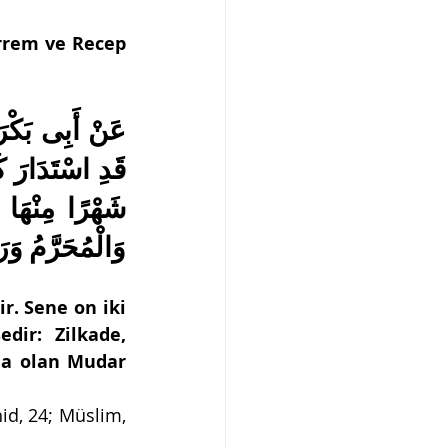
Zilkâde, Zilhicce, Muharrem ve Recep 
وَالْمُحَرَّ » .
. Sene on iki 
ir: Zilkade, 
da olan Mudar 
hid, 24; Müslim, 