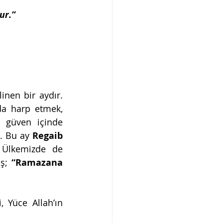
ur.”
nen bir aydır. 
da harp etmek, 
 güven içinde 
. Bu ay 
Regaib 
. Ülkemizde de 
ş; 
“Ramazana 
 Yüce Allah’ın 