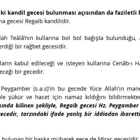
iki kandil gecesi bulunması açısından da faziletli b
ma gecesi Regaib kandilidir.
llah Teâlâ’nın kullarına bol bol bağışta bulunduğu, a
erdiği bir rağbet gecesidir.
ların kabul edileceği ve isteyen kullarına Cenâb-ı Ha
eceği bir gecedir.
. Peygamber (s.a.s)'in bu gecede Yüce Allah'ın mane
ple şükür ve hacet için namaz kıldığını bildirmekted
nda bilinen şekliyle, Regaib gecesi Hz. Peygamber (
edir, tarzındaki ifade yanlış bir iddiadan ibaretti
e bulunan bir başka mübarek gece de Mirac gecesidir.