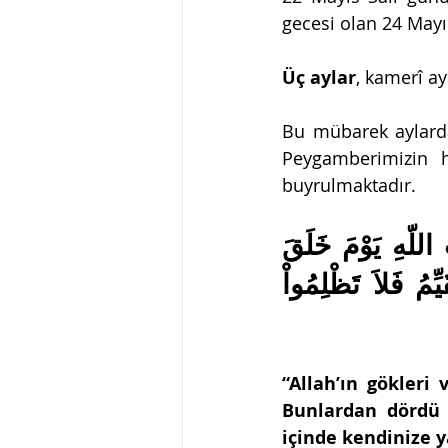
gecesi olan 24 May
Üç aylar
, kamerî ay
Bu mübarek aylarda
Peygamberimizin ha
buyrulmaktadır.
إِنَّ عِدَّةَ الشُّهُورِ عِندَ اللّهِ اثْنَا عَشَرَ شَهْرًا فِي كِتَابِ اللّهِ يَوْمَ خَلَقَ 
السَّمَاوَات وَالأَرْضَ مِنْهَا أَرْبَعَةٌ حُرُمٌ ذَلِكَ الدِّينُ الْقَيِّمُ فَلاَ تَظْلِمُواْ 
“Allah’ın gökleri 
Bunlardan dördü h
içinde kendinize y