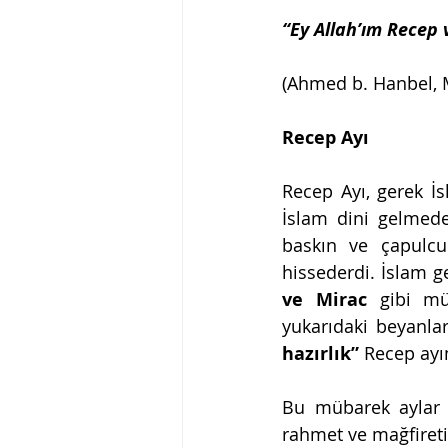
“Ey Allah’ım Recep 
(Ahmed b. Hanbel, M
Recep Ayı
Recep Ayı, gerek İ
İslam dini gelmede
baskın ve çapulcu
hissederdi. İslam g
ve Mirac
 gibi müb
yukarıdaki beyanlar 
hazırlık” 
Recep ayın
Bu mübarek aylar iç
rahmet ve mağfireti