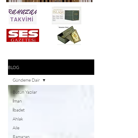
BLOG
Gündeme Dair
Bütün Yazılar
İman
İbadet
Ahlak
Aile
Ramazan