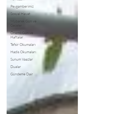
Peygamberimiz
Sosyal Hayat
Mübarek Gün ve
Geceler
Önemli Gün ve
Haftalar
Tefsir Okumaları
Hadis Okumaları
Sunum Vaazlar
Dualar
Gündeme Dair