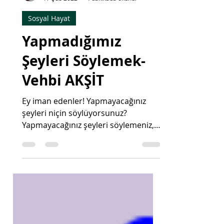
Vehbi Akşit
17 Şub 2022
4 dakikada okunur
Sosyal Hayat
Yapmadığımız
Şeyleri Söylemek-
Vehbi AKŞİT
Ey iman edenler! Yapmayacağınız
şeyleri niçin söylüyorsunuz?
Yapmayacağınız şeyleri söylemeniz,
Allah katında buğuz olarak büyüdü.
(Saf 2-3)